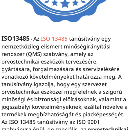
ISO13485
Az
ISO 13485
tanúsítvány egy
-
nemzetközileg elismert minőségirányítási
rendszer (QMS) szabvány, amely az
orvostechnikai eszközök tervezésére,
gyártására, forgalmazására és szervizelésére
vonatkozó követelményeket határozza meg. A
tanúsítvány igazolja, hogy egy szervezet
orvostechnikai eszközei megfelelnek a szigorú
minőségi és biztonsági előírásoknak, valamint a
jogszabályi követelményeknek, ezáltal növelve a
termékek megbízhatóságát és piacképességét.
Az ISO 13485 tanúsítvány az ISO 9001
szabványra épül, de speciális, az
orvostechnikai