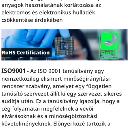
anyagok használatának korlátozása az
elektromos és elektronikus hulladék
csökkentése érdekében
ISO9001
- Az ISO 9001 tanúsítvány egy
nemzetközileg elismert minőségirányítási
rendszer szabvány, amelyet egy független
tanúsító szervezet állít ki egy szervezet sikeres
auditja után. Ez a tanúsítvány igazolja, hogy a
cég folyamatai megfelelnek a vevői
elvárásoknak és a minőségbiztosítási
követelményeknek. Előnyei közé tartozik a