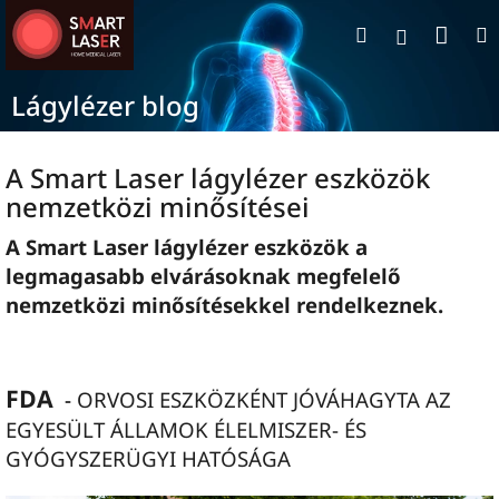
Ugrás
Kosá
Keresés
a
Bejelentk
fő
tartalomhoz
Lágylézer blog
A Smart Laser lágylézer eszközök
nemzetközi minősítései
A Smart Laser lágylézer eszközök a
legmagasabb elvárásoknak megfelelő
nemzetközi minősítésekkel rendelkeznek.
FDA
-
ORVOSI ESZKÖZKÉNT JÓVÁHAGYTA AZ
EGYESÜLT ÁLLAMOK ÉLELMISZER- ÉS
GYÓGYSZERÜGYI HATÓSÁGA